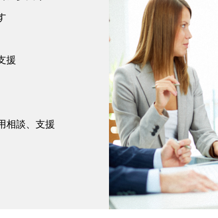
す
支援
用相談、支援