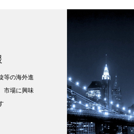
援
旋等の海外進
、市場に興味
す