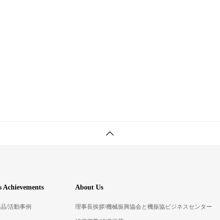
 Achievements
About Us
品/活動事例
理事長挨拶/機械振興協会と機振協ビジネスセンター