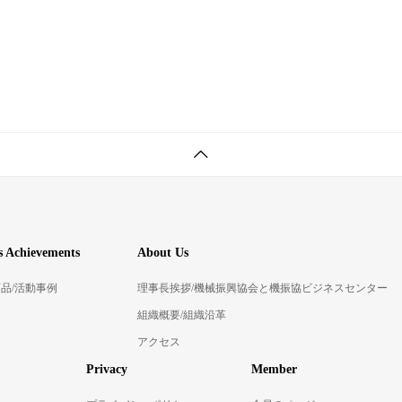
 Achievements
About Us
品/活動事例
理事長挨拶/機械振興協会と機振協ビジネスセンター
組織概要/組織沿革
アクセス
Privacy
Member